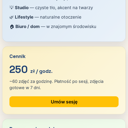
💡
Studio
— czyste tło, akcent na twarzy
🌿
Lifestyle
— naturalne otoczenie
🏠
Biuro / dom
— w znajomym środowisku
Cennik
250
zł / godz.
~60 zdjęć za godzinę. Płatność po sesji, zdjęcia
gotowe w 7 dni.
Umów sesję