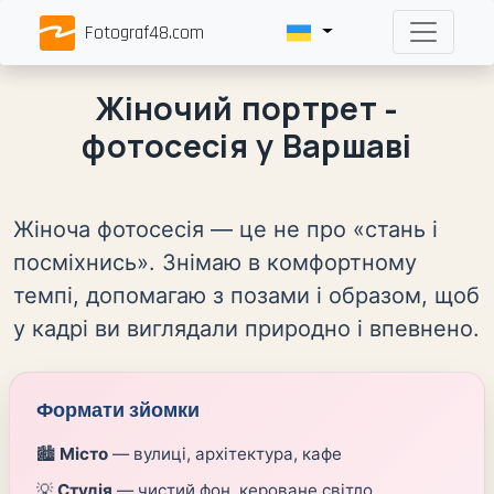
Fotograf48.com
Жіночий портрет -
фотосесія у Варшаві
Жіноча фотосесія — це не про «стань і
посміхнись». Знімаю в комфортному
темпі, допомагаю з позами і образом, щоб
у кадрі ви виглядали природно і впевнено.
Формати зйомки
🏙️
Місто
— вулиці, архітектура, кафе
💡
Студія
— чистий фон, керованe світло